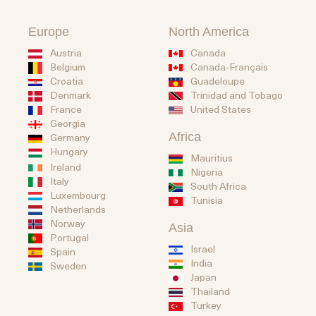
Europe
North America
Austria
Canada
Belgium
Canada-Français
Guadeloupe
Croatia
Trinidad and Tobago
Denmark
United States
France
Georgia
Africa
Germany
Hungary
Mauritius
Ireland
Nigeria
Italy
South Africa
Luxembourg
Tunisia
Netherlands
Norway
Asia
Portugal
Israel
Spain
India
Sweden
Japan
Thailand
Turkey