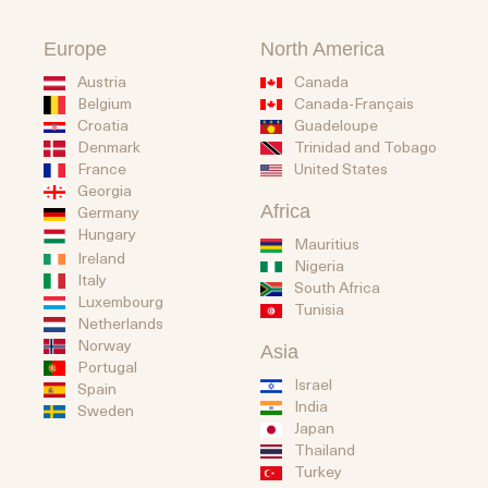
Europe
North America
Austria
Canada
Belgium
Canada-Français
Guadeloupe
Croatia
Trinidad and Tobago
Denmark
United States
France
Georgia
Africa
Germany
Hungary
Mauritius
Ireland
Nigeria
Italy
South Africa
Luxembourg
Tunisia
Netherlands
Norway
Asia
Portugal
Israel
Spain
India
Sweden
Japan
Thailand
Turkey