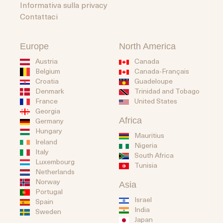
Informativa sulla privacy
Contattaci
Europe
North America
Austria
Canada
Belgium
Canada-Français
Guadeloupe
Croatia
Trinidad and Tobago
Denmark
United States
France
Georgia
Africa
Germany
Hungary
Mauritius
Ireland
Nigeria
Italy
South Africa
Luxembourg
Tunisia
Netherlands
Norway
Asia
Portugal
Israel
Spain
India
Sweden
Japan