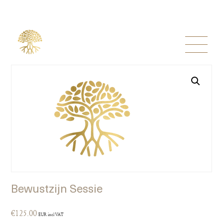
Bewustzijn Sessie
€
125.00
EUR incl VAT