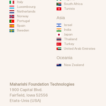
Italy
South Africa
Luxembourg
Tunisia
Netherlands
Norway
Asia
Portugal
Israel
Spain
India
Sweden
Japan
Thailand
Turkey
United Arab Emirates
Oceania
New Zealand
Maharishi Foundation Technologies
1900 Capital Blvd.
Fairfield, Iowa 52556
Etats-Unis (USA)