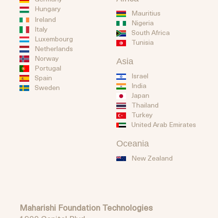
Hungary
Mauritius
Ireland
Nigeria
Italy
South Africa
Luxembourg
Tunisia
Netherlands
Norway
Asia
Portugal
Israel
Spain
India
Sweden
Japan
Thailand
Turkey
United Arab Emirates
Oceania
New Zealand
Maharishi Foundation Technologies