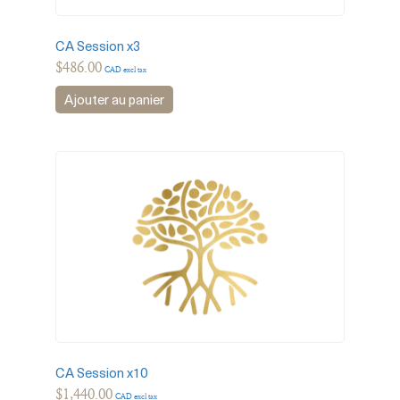
CA Session x3
$
486.00
CAD excl tax
Ajouter au panier
CA Session x10
$
1,440.00
CAD excl tax