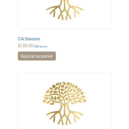
CA Session
$
180.00
CAD excl tax
Ajouter au panier