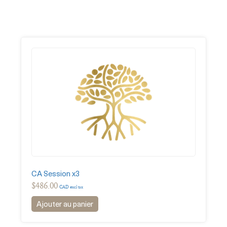
CA Session x3
$
486.00
CAD excl tax
Ajouter au panier