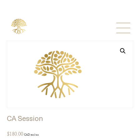
CA Session
$
180.00
CAD excl tax