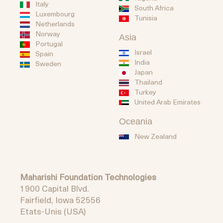
Italy
South Africa
Luxembourg
Tunisia
Netherlands
Norway
Asia
Portugal
Israel
Spain
India
Sweden
Japan
Thailand
Turkey
United Arab Emirates
Oceania
New Zealand
Maharishi Foundation Technologies
1900 Capital Blvd.
Fairfield, Iowa 52556
Etats-Unis (USA)