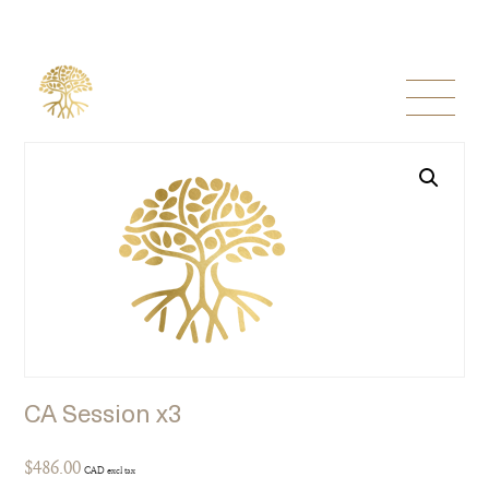
CA Session x3
$
486.00
CAD excl tax