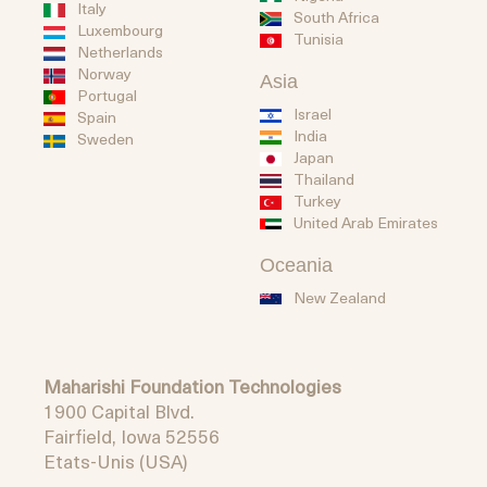
Italy
South Africa
Luxembourg
Tunisia
Netherlands
Norway
Asia
Portugal
Israel
Spain
India
Sweden
Japan
Thailand
Turkey
United Arab Emirates
Oceania
New Zealand
Maharishi Foundation Technologies
1900 Capital Blvd.
Fairfield, Iowa 52556
Etats-Unis (USA)