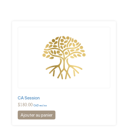
CA Session
$
180.00
CAD excl tax
Ajouter au panier